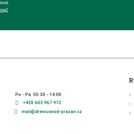
inné.
dajů
.
R
Po - Pá: 05:30 - 14:00
+420 603 967 972
mail@drevozavod-prazan.cz