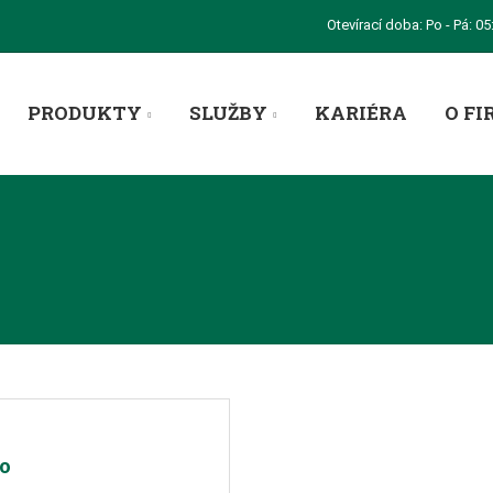
Otevírací doba: Po - Pá: 05
PRODUKTY
SLUŽBY
KARIÉRA
O FI
o