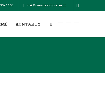
mail@drevozavod-prazan.cz
:30 - 14:00
RMĚ
KONTAKTY
Vyhledávání