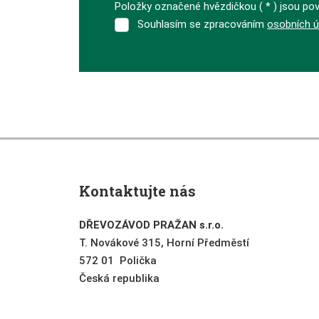
Položky označené hvězdičkou (
*
) jsou pov
Souhlasím se zpracováním
osobních ú
Souhlasím
se
zpracováním
Formulář
osobních
se
údajů
.
nepodařilo
odeslat.
Kontaktujte nás
DŘEVOZÁVOD PRAŽAN s.r.o.
T. Novákové 315, Horní Předměstí
572 01 Polička
Česká republika